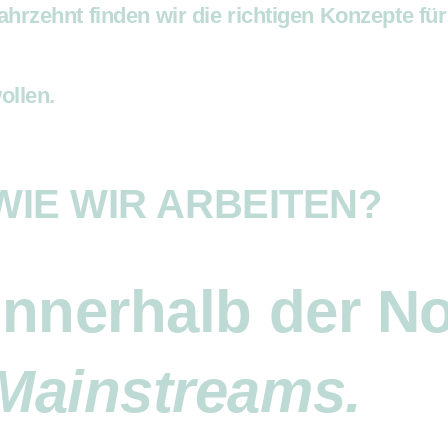
ahrzehnt finden wir die richtigen Konzepte für
ollen.
WIE WIR ARBEITEN?
Innerhalb
der N
Mainstreams.